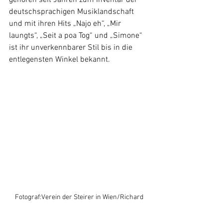
gehören seit Jahren zum Inventar der 
deutschsprachigen Musiklandschaft 
und mit ihren Hits „Najo eh“, „Mir 
laungts“, „Seit a poa Tog“ und „Simone“ 
ist ihr unverkennbarer Stil bis in die 
entlegensten Winkel bekannt.
Fotograf:Verein der Steirer in Wien/Richard 
Tanzer Fotocredit:Verein der Steirer in 
Wien/Richard Tanzer