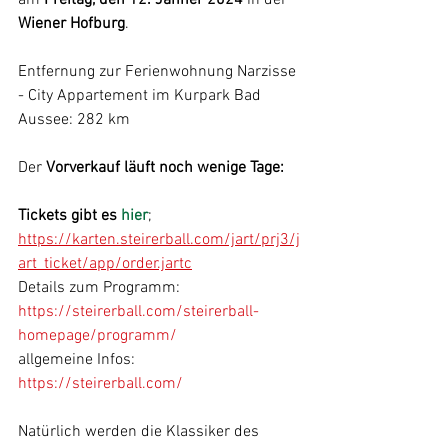
am 
Freitag, den 12. Jänner 2024
 in der 
Wiener Hofburg
.
Entfernung zur Ferienwohnung Narzisse 
- City Appartement im Kurpark Bad 
Aussee: 282 km
Der 
Vorverkauf läuft noch wenige Tage:
Tickets gibt es 
hier
; 
https://karten.steirerball.com/jart/prj3/j
art_ticket/app/order.jartc
Details zum Programm: 
https://steirerball.com/steirerball-
homepage/programm/
allgemeine Infos: 
https://steirerball.com/
Natürlich werden die Klassiker des 