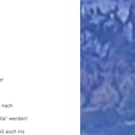
er 
 nach 
lle“ werden!
ll auch ins 