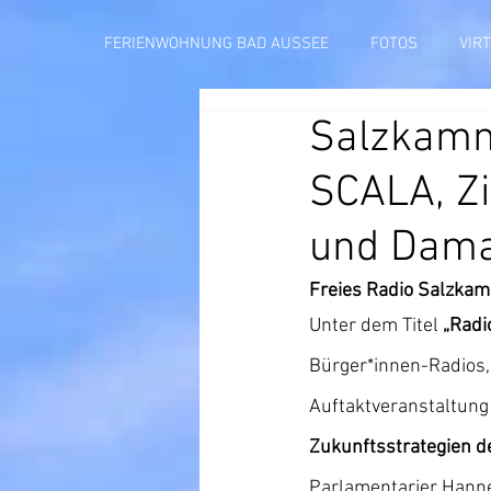
FERIENWOHNUNG BAD AUSSEE
FOTOS
VIR
Salzkamme
SCALA, Zi
und Dama
Freies Radio Salzkam
Unter dem Titel 
„Radi
Bürger*innen-Radios,
Auftaktveranstaltun
Zukunftsstrategien de
Parlamentarier Hanne