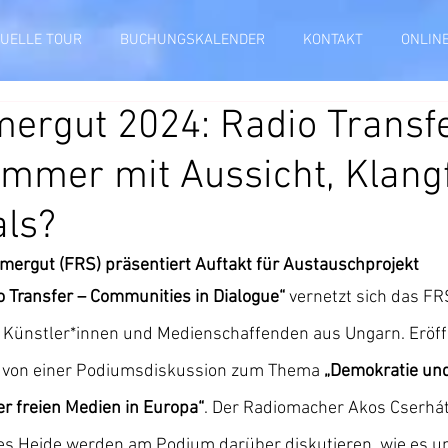
TUELLE TOUR
BUCHUNGSKALENDER
KONTAKT
ONLIN
rgut 2024: Radio Transfe
mmer mit Aussicht, Klang
ls?
mergut (FRS) präsentiert Auftakt für Austauschprojekt
o Transfer – Communities in Dialogue“
 vernetzt sich das FR
 Künstler*innen und Medienschaffenden aus Ungarn. Eröffn
g von einer Podiumsdiskussion zum Thema 
„Demokratie un
r freien Medien in Europa“
. Der Radiomacher Akos Cserhát
s Heide werden am Podium darüber diskutieren, wie es u