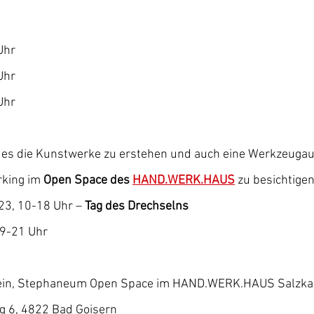
Uhr
Uhr
Uhr
king im 
Open Space des 
HAND.WERK.HAUS
 zu besichtige
23, 10-18 Uhr – 
Tag des Drechselns 
9-21 Uhr 
ein, Stephaneum Open Space im HAND.WERK.HAUS Salzka
g 6, 4822 Bad Goisern