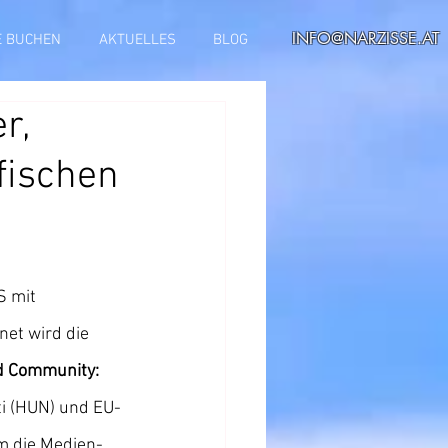
INFO@NARZISSE.AT
E BUCHEN
AKTUELLES
BLOG
r,
fischen
S mit 
et wird die 
d Community: 
i (HUN) und EU-
m die Medien- 