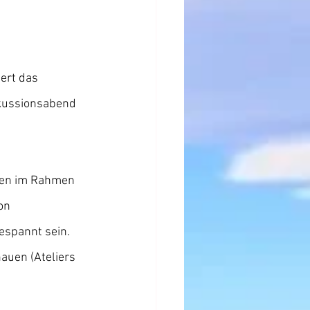
ert das 
skussionsabend 
en im Rahmen 
on 
espannt sein. 
auen (Ateliers 