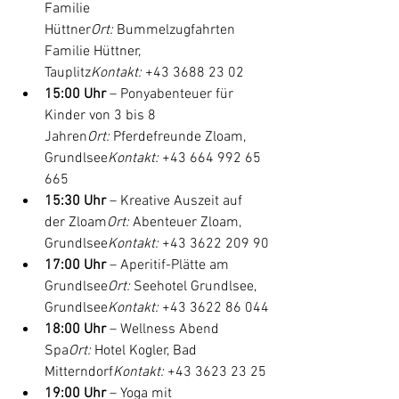
Familie 
Hüttner
Ort:
 Bummelzugfahrten 
Familie Hüttner, 
Tauplitz
Kontakt:
 +43 3688 23 02
15:00 Uhr
 – Ponyabenteuer für 
Kinder von 3 bis 8 
Jahren
Ort:
 Pferdefreunde Zloam, 
Grundlsee
Kontakt:
 +43 664 992 65 
665
15:30 Uhr
 – Kreative Auszeit auf 
der Zloam
Ort:
 Abenteuer Zloam, 
Grundlsee
Kontakt:
 +43 3622 209 90
17:00 Uhr
 – Aperitif-Plätte am 
Grundlsee
Ort:
 Seehotel Grundlsee, 
Grundlsee
Kontakt:
 +43 3622 86 044
18:00 Uhr
 – Wellness Abend 
Spa
Ort:
 Hotel Kogler, Bad 
Mitterndorf
Kontakt:
 +43 3623 23 25
19:00 Uhr
 – Yoga mit 