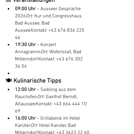
📅 
Veranstaltungen
09:00 Uhr
 – Ausseer Gespräche 
2026
Ort:
 Kur und Congresshaus 
Bad Aussee, Bad 
Aussee
Kontakt:
 +43 676 836 225 
46
19:30 Uhr
 – Konzert 
Annagramm
Ort:
 Woferlstall, Bad 
Mitterndorf
Kontakt:
 +43 676 302 
36 04 
🍽️ 
Kulinarische Tipps
12:00 Uhr
 – Saibling aus dem 
Rauchofen
Ort:
 Gasthof Berndl, 
Altaussee
Kontakt:
 +43 664 444 10 
69
16:00 Uhr
 – Grillabend im Hotel 
Kanzler
Ort:
 Hotel Kanzler, Bad 
Mitterndorf
Kontakt:
 +43 3623 22 60