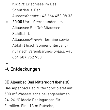
Kiki
Ort:
 Erlebnisse im Das 
Schutzhaus, Bad 
Aussee
Kontakt:
 +43 664 453 08 33
20:00 Uhr
 – Sternstunden am 
Altaussee See
Ort:
 Altaussee 
Schiffahrt, 
Altaussee
Hinweis:
 Termine sowie 
Abfahrt (nach Sonnenuntergang) 
nur nach Vereinbarung
Kontakt:
 +43 
664 607 952 950
🔍 
Entdeckungen
🏊‍♂️ Alpenbad Bad Mitterndorf (beheizt)
Das Alpenbad Bad Mitterndorf bietet auf 
500 m² Wasserfläche bei angenehmen 
24–26 °C ideale Bedingungen für 
Familien. Eine 13 m Rutsche, 