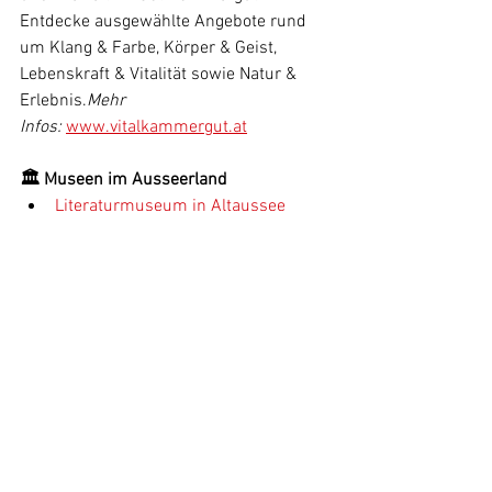
Entdecke ausgewählte Angebote rund 
um Klang & Farbe, Körper & Geist, 
Lebenskraft & Vitalität sowie Natur & 
Erlebnis.
Mehr 
Infos:
www.vitalkammergut.at
🏛️ Museen im Ausseerland
Literaturmuseum in Altaussee
Kammerhofmuseum in Bad Aussee
Lotusmuseum in Bad Aussee
Kaiserlicher Stall in Grundlsee
🎁 Gewinnspiel
Mit Bahn oder Bus in den 
Sommerurlaub – und mit etwas Glück 
deinen Winterurlaub gewinnen! Hier 
teilnehmen:
Mehr Infos:
www.1ticket-
2urlaube.at