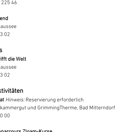
 225 46
bend
ltaussee
13 02
s
fft die Welt
ltaussee
13 02
tivitäten
at
Hinweis:
 Reservierung erforderlich
alzkammergut und GrimmingTherme, Bad Mitterndorf
10 00
nparcours Zloam-Kurse