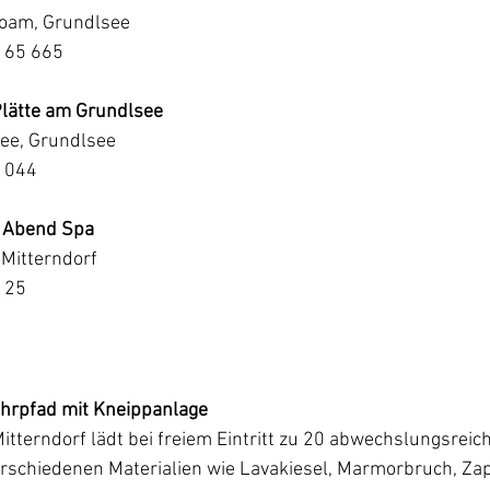
loam, Grundlsee
 65 665
Plätte am Grundlsee
see, Grundlsee
6 044
s Abend Spa
 Mitterndorf
 25
hrpfad mit Kneippanlage
tterndorf lädt bei freiem Eintritt zu 20 abwechslungsreic
erschiedenen Materialien wie Lavakiesel, Marmorbruch, Za