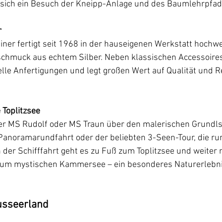
sich ein Besuch der Kneipp-Anlage und des Baumlehrpfad
r
ner fertigt seit 1968 in der hauseigenen Werkstatt hochwe
schmuck aus echtem Silber. Neben klassischen Accessoires 
elle Anfertigungen und legt großen Wert auf Qualität und Re
 Toplitzsee
der MS Rudolf oder MS Traun über den malerischen Grundls
Panoramarundfahrt oder der beliebten 3-Seen-Tour, die rund
der Schifffahrt geht es zu Fuß zum Toplitzsee und weiter m
e zum mystischen Kammersee – ein besonderes Naturerlebni
usseerland