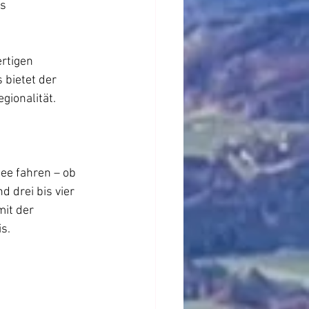
s 
rtigen 
bietet der 
gionalität. 
ee fahren – ob 
 drei bis vier 
it der 
s.