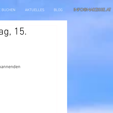
INFO@NARZISSE.AT
E BUCHEN
AKTUELLES
BLOG
ag, 15.
spannenden 