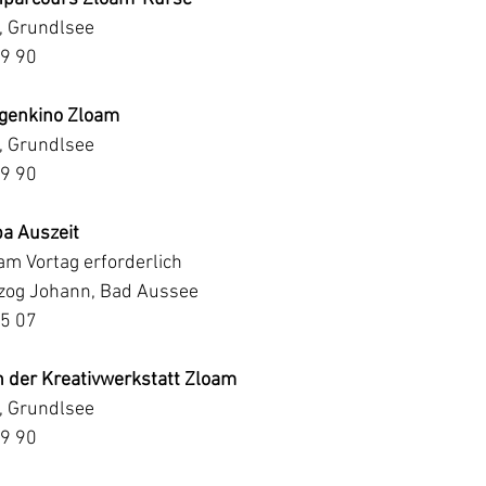
, Grundlsee
09 90
ogenkino Zloam
, Grundlsee
09 90
pa Auszeit
m Vortag erforderlich
rzog Johann, Bad Aussee
25 07
n der Kreativwerkstatt Zloam
, Grundlsee
09 90